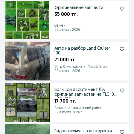
Оригинальные запчасти
35 000 тг.
Семей
09 августа 2026 г.
Авто на разбор Land Cruiser
100
71 000 тг.
Усть-Каменогорск, Левый берег
09 августа 2026 г.
Большой асортимент б\у
оригинал запчастей на TLC 100
и LX 470
17 700 тг.
Астана, Алматинский район
09 августа 2026 г.
Гидроаккумулятор подвески